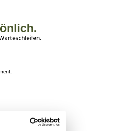
önlich.
 Warteschleifen.
ment,