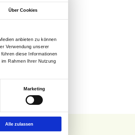
Über Cookies
t
t bei unserem
rleitung, kein
 Medien anbieten zu können
hrer Verwendung unserer
 führen diese Informationen
ensicher. Wir
ie im Rahmen Ihrer Nutzung
halb von 24 Stunden
Marketing
Alle zulassen