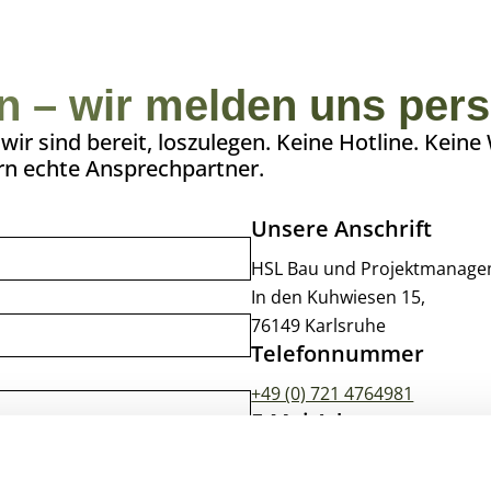
en – wir melden uns pers
ir sind bereit, loszulegen. Keine Hotline. Keine
n echte Ansprechpartner.
Unsere Anschrift
HSL Bau und Projektmanage
In den Kuhwiesen 15,
76149 Karlsruhe
Telefonnummer
+49 (0) 721 4764981​
E-Mai Adresse​
info@hslbau.de
Ösnungszeiten