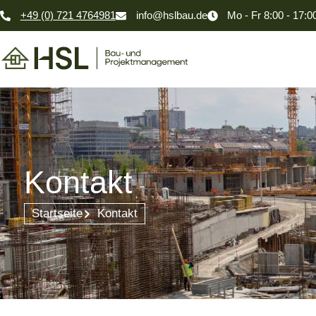
Zum
+49 (0) 721 4764981
info@hslbau.de
Mo - Fr 8:00 - 17:0
Inhalt
springen
Kontakt
Startseite
Kontakt