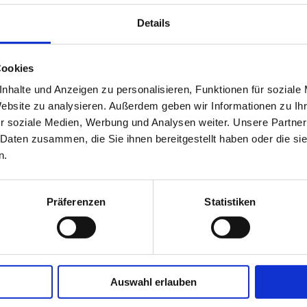
Mo – Fr 8:00 – 17:00 Uhr
Details
Vertrauen & Sicherhei
Ihre Anfrage landet direk
Cookies
Projektteam – keine Weite
nhalte und Anzeigen zu personalisieren, Funktionen für soziale
Callcenter.
Website zu analysieren. Außerdem geben wir Informationen zu I
r soziale Medien, Werbung und Analysen weiter. Unsere Partner
100 % unverbindlich & dat
 Daten zusammen, die Sie ihnen bereitgestellt haben oder die s
melden uns i. d. R. inner
rung zu
n.
Präferenzen
Statistiken
Auswahl erlauben